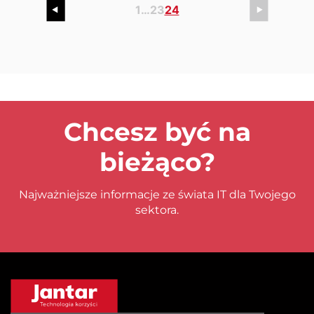
1
…
23
24
Chcesz być na
bieżąco?
Najważniejsze informacje ze świata IT dla Twojego
sektora.