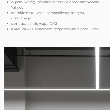
w pełni konfigurowalne autorskie oprogramowanie
Yakudo
szerokie możliwości personalizacji motywu
graficznego
samoucząca się waga DIGI
KAMERA AI z systemem rozpoznawania produktów