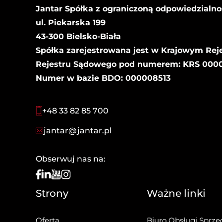
Jantar Spółka z ograniczoną odpowiedzialno
ul. Piekarska 199
43-300 Bielsko-Biała
Spółka zarejestrowana jest w Krajowym Rej
Rejestru Sądowego pod numerem: KRS 00000
Numer w bazie BDO: 000008513
+48 33 82 85 700
jantar@jantar.pl
Obserwuj nas na:
Strony
Ważne linki
Oferta
Biuro Obsługi Sprze