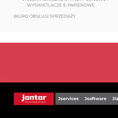
WYŚWIETLACZE E-PAPIEROWE
BIURO OBSŁUGI SPRZEDAŻY
Jservices
Jsoftware
Jl