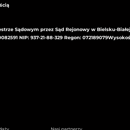
ścią
estrze Sądowym przez Sąd Rejonowy w Bielsku-Białej
82591 NIP: 937-21-88-329 Regon: 072189079Wysoko
daży
Nasi partnerzy