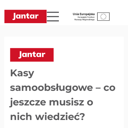
Przejdź
do
treści
Kasy
samoobsługowe – co
jeszcze musisz o
nich wiedzieć?