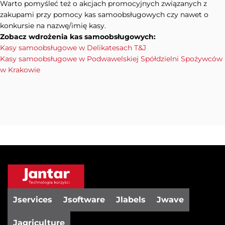
Warto pomyśleć też o akcjach promocyjnych związanych z
zakupami przy pomocy kas samoobsługowych czy nawet o
konkursie na nazwę/imię kasy.
Zobacz wdrożenia kas samoobsługowych:
Kasy samoobsługowe w Delikatesach T&J
Kasy samoobsługowe w Podwawelskiej Spółdzielni Spożywców
w Krakowie
Jservices
Jsoftware
Jlabels
Jwave
Jagriculture