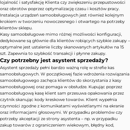
lojalność i satysfakcję Klienta czy zwiększeniu przepustowości
oraz obrotów poprzez optymalizację czasu i kosztów pracy.
Instalacja urządzeń samoobsługowych jest również kolejnym
krokiem w tworzeniu nowoczesnego i otwartego na potrzeby
klientów sklepu.
Kasy samoobsługowe mimo różnej możliwości konfiguracji,
dedykowane są głównie dla klientów robiących szybkie zakupy –
optymalne jest ustalenie liczby skanowanych artykułów na 15
szt. Zapewnia to szybkość transakcji i płynne zakupy.
Czy potrzebny jest asystent sprzedaży?
Asystent sprzedaży pełni bardzo ważną rolę w strefie kas
samoobsługowych. W początkowej fazie wdrożenia rozwiązania
samoobsługowego zachęca klientów do skorzystania z kasy
samoobsługowej oraz pomaga w obsłudze. Kupując poprzez
samoobsługową kasę klient sam przesuwa opakowania przez
czytnik skanując kody kreskowe towarów. Klient wypełnia
czynności zgodne z komunikatami wyświetlanymi na ekranie
oraz informacjami głosowymi. W przypadku problemów czy
potrzeby akceptacji ze strony asystenta – np. w przypadku
zakup towarów z ograniczeniem wiekowym, błędny kod,