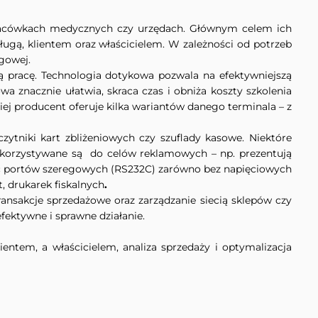
 placówkach medycznych czy urzędach. Głównym celem ich
ugą, klientem oraz właścicielem. W zależności od potrzeb
gowej.
ą pracę. Technologia dotykowa pozwala na efektywniejszą
a znacznie ułatwia, skraca czas i obniża koszty szkolenia
iej producent oferuje kilka wariantów danego terminala – z
ytniki kart zbliżeniowych czy szuflady kasowe. Niektóre
ykorzystywane są do celów reklamowych – np. prezentują
ć portów szeregowych (RS232C) zarówno bez napięciowych
, drukarek fiskalnych
.
nsakcje sprzedażowe oraz zarządzanie siecią sklepów czy
ektywne i sprawne działanie.
ntem, a właścicielem, analiza sprzedaży i optymalizacja