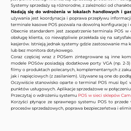
Systemy sprzedaży są różnorodne, z zależności od charakter
Nadają się do wdrożenia w lokalach handlowych i ga
używania jest koordynacja i poprawa przepływu informacj
terminale kasowe POS pozwala na dowolną konfigurację i 
Obecnie standardem jest zaopatrzenie terminala POS w e
obsługę klienta, co niewątpliwie przekłada się na satysf
kasjerów. Istnieją jednak systemy gdzie zastosowanie ma k
lub bez monitora dotykowego.
Coraz częściej wraz z POSem zintegrowane są inne kompo
modele POSów posiadają dodatkowe porty VGA (np. 2-3) 
filmy o produktach polecanych, komplementarnych z zak
jak i napięciowych (z zasilaniem). Używane są one do podłą
Oczywiście stanowisko oparte o terminal POS musi być w
punktów usługowych. Aplikacje sprzedażowe w połączeniu z
Przeczytaj o wdrożeniu systemu
POS w sieci sklepów Cam
Korzyści płynące ze sprawnego systemu POS to przede ws
procesów sprzedażowych, poprawa bezpieczeństwa i elimi