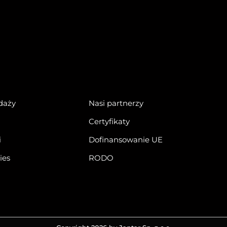
daży
Nasi partnerzy
Certyfikaty
i
Dofinansowanie UE
ies
RODO