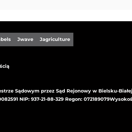
abels
Jwave
Jagriculture
ścią
estrze Sądowym przez Sąd Rejonowy w Bielsku-Białej
82591 NIP: 937-21-88-329 Regon: 072189079Wysoko