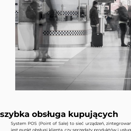
szybka obsługa kupujących
System POS (Point of Sale) to sieć urządzeń, zintegro
jest punkt obsługi klienta, czy sprzedaży produktów i usług