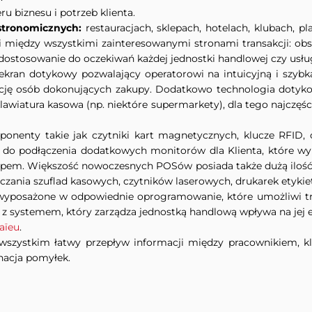
u biznesu i potrzeb klienta.
stronomicznych
:
restauracjach, sklepach, hotelach, klubach,
i między wszystkimi zainteresowanymi stronami transakcji: obsł
dostosowanie do oczekiwań każdej jednostki handlowej czy usłu
kran dotykowy pozwalający operatorowi na intuicyjną i szybk
akcję osób dokonujących zakupy. Dodatkowo technologia dotykow
lawiatura kasowa (np. niektóre supermarkety), dla tego najczęśc
nenty takie jak czytniki kart magnetycznych, klucze RFID, cz
do podłączenia dodatkowych monitorów dla Klienta, które w
upem. Większość nowoczesnych POSów posiada także dużą iloś
czania szuflad kasowych, czytników laserowych, drukarek etykiet
yposażone w odpowiednie oprogramowanie, które umożliwi tra
 systemem, który zarządza jednostką handlową wpływa na jej ef
aïeu
.
zystkim łatwy przepływ informacji między pracownikiem, klie
nacja pomyłek.