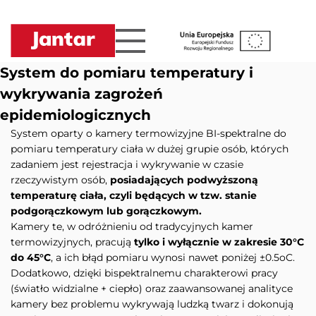
Przejdź
do
treści
System do pomiaru temperatury i
wykrywania zagrożeń
epidemiologicznych
System oparty o kamery termowizyjne BI-spektralne do
pomiaru temperatury ciała w dużej grupie osób, których
zadaniem jest rejestracja i wykrywanie w czasie
rzeczywistym osób,
posiadających podwyższoną
temperaturę ciała, czyli będących w tzw. stanie
podgorączkowym lub gorączkowym.
Kamery te, w odróżnieniu od tradycyjnych kamer
termowizyjnych, pracują
tylko i wyłącznie w zakresie 30°C
do 45°C
, a ich błąd pomiaru wynosi nawet poniżej ±0.5oC.
Dodatkowo, dzięki bispektralnemu charakterowi pracy
(światło widzialne + ciepło) oraz zaawansowanej analityce
kamery bez problemu wykrywają ludzką twarz i dokonują