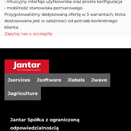
• Intuicyjny interfejs użytkownika oraz prosta konfiguracja
• mobilność stanowiska pomiarowego.
Przygotowaliśmy dedykowaną ofertę w 3 wariantach, która
dostosowana jest w zależności od potrzeb konkretnego
klienta.
Zapytaj nas o szczegóły
Jservices
Jsoftware
Jlabels
Jwave
Jagriculture
Jantar Spółka z ograniczoną
odpowiedzialnością