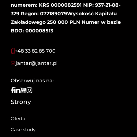
numerem: KRS 0000082591 NIP: 937-21-88-
329 Regon: 072189079Wysokość Kapitału
Zakładowego 250 000 PLN Numer w bazie
BDO: 000008513
+48 33 82 85 700
jantar@jantar.pl
Obserwuj nas na:
Strony
Oferta
Case study