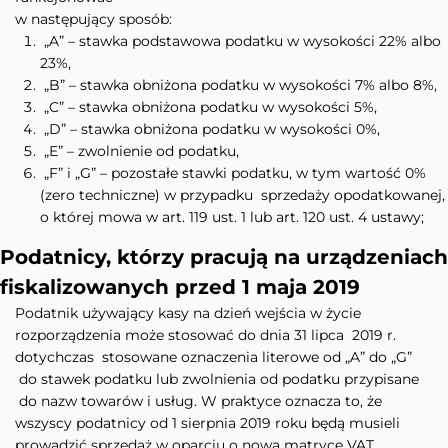
w następujący sposób:
„A” – stawka podstawowa podatku w wysokości 22% albo
23%,
„B” – stawka obniżona podatku w wysokości 7% albo 8%,
„C” – stawka obniżona podatku w wysokości 5%,
„D” – stawka obniżona podatku w wysokości 0%,
„E” – zwolnienie od podatku,
„F” i „G” – pozostałe stawki podatku, w tym wartość 0%
(zero techniczne) w przypadku sprzedaży opodatkowanej,
o której mowa w art. 119 ust. 1 lub art. 120 ust. 4 ustawy;
Podatnicy, którzy pracują na urządzeniach
fiskalizowanych przed 1 maja 2019
Podatnik używający kasy na dzień wejścia w życie
rozporządzenia może stosować do dnia 31 lipca 2019 r.
dotychczas stosowane oznaczenia literowe od „A” do „G”
do stawek podatku lub zwolnienia od podatku przypisane
do nazw towarów i usług. W praktyce oznacza to, że
wszyscy podatnicy od 1 sierpnia 2019 roku będą musieli
prowadzić sprzedaż w oparciu o nową matrycę VAT.