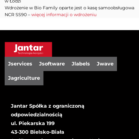
w Łodzi
Wdrożenie w Bio Family oparte jest o kasę samoobsługowa
NCR SS90 –
więcej informacji o wdrożeniu
Jservices
Jsoftware
Jlabels
Jwave
Jagriculture
Jantar Spółka z ograniczoną
odpowiedzialnością
ul. Piekarska 199
43-300 Bielsko-Biała