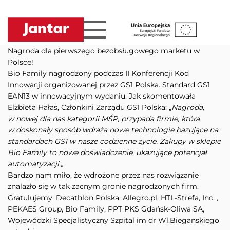
Przejdź
do
treści
Nagroda dla pierwszego bezobsługowego marketu w
Polsce!
Bio Family nagrodzony podczas II Konferencji Kod
Innowacji organizowanej przez GS1 Polska. Standard GS1
EAN13 w innowacyjnym wydaniu. Jak skomentowała
Elżbieta Hałas, Członkini Zarządu GS1 Polska: „
Nagroda,
w nowej dla nas kategorii MŚP, przypada firmie, która
w doskonały sposób wdraża nowe technologie bazujące na
standardach GS1 w nasze codzienne życie. Zakupy w sklepie
Bio Family to nowe doświadczenie, ukazujące potencjał
automatyzacji.
„.
Bardzo nam miło, że wdrożone przez nas rozwiązanie
znalazło się w tak zacnym gronie nagrodzonych firm.
Gratulujemy: Decathlon Polska, Allegro.pl, HTL-Strefa, Inc. ,
PEKAES Group, Bio Family, PPT PKS Gdańsk-Oliwa SA,
Wojewódzki Specjalistyczny Szpital im dr Wl.Bieganskiego