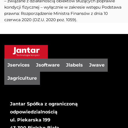
– związane z działalnością obiektów służących poprawie
kondycji fizycznej – wyłącznie w zakresie wstępu Podstawa
prawna: Rozporządzenie Ministra Finansów z dnia 10
czerwca 2020 (DZ.U. 2020 poz. 1059).
Jservices
Jsoftware
Jlabels
Jwave
Jagriculture
Jantar Spółka z ograniczoną
odpowiedzialnością
ul. Piekarska 199
43-300 Bielsko-Biała