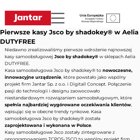
Przejdź
do
treści
Pierwsze kasy Jsco by shadokey® w Aelia
DUTYFREE
Niedawno zrealizowaliśmy pierwsze wdrożenie najnowszej
kasy samoobsługowej
Jsco by shadokey®
w sklepach Aelia
DUTYFREE.
Kasa samoobsługowa Jsco by shadokey® to
nowoczesne,
innowacyjne urządzenie
, które powstało jako wspólny
projekt firm Jantar Sp. z o.o. i Digitall Concept. Połączenie
pasji do technologii i designu zaowocowało
niestandardowym rozwiązaniem samoobsługowym, które
spełnia najbardziej wygórowane oczekiwania klientów
,
wpisując się w obecne trendy rynkowe. Kasa
samoobsługowa Jsco by shadokey® została
zaprojektowana i wykonana w Polsce
.
Kasy samoobsługowe Jsco zostały zintegrowane z
oprogramowaniem TCPOS-JSCO to wspólny projekt firm