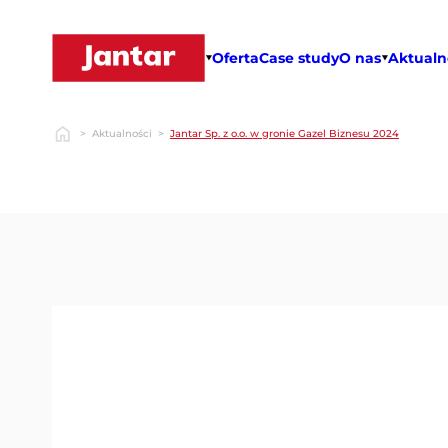
Przejdź
do
treści
Oferta
Case study
O nas
Aktualn
>
Aktualności
>
Jantar Sp. z o.o. w gronie Gazel Biznesu 2024