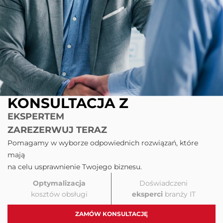
KONSULTACJA Z
EKSPERTEM
ZAREZERWUJ TERAZ
Pomagamy w wyborze odpowiednich rozwiązań, które
mają
na celu usprawnienie Twojego biznesu.
Optymalizacja
Doświadczeni
kosztów obsługi
eksperci
branży IT
ZAMÓW KONSULTACJĘ