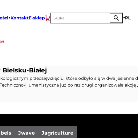
ości
Kontakt
E-sklep
PL
łej
Bielsku-Białej
kologicznym przedsięwzięciu, które odbyło się w dwa jesienne dn
 Techniczno-Humanistyczna już po raz drugi organizowała akcję 
abels
Jwave
Jagriculture