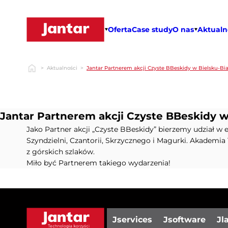
Przejdź
do
treści
Oferta
Case study
O nas
Aktualn
>
Aktualności
>
Jantar Partnerem akcji Czyste BBeskidy w Bielsku-Bia
Jantar Partnerem akcji Czyste BBeskidy w 
Jako Partner akcji „Czyste BBeskidy” bierzemy udział w e
Szyndzielni, Czantorii, Skrzycznego i Magurki. Akademia
z górskich szlaków.
Miło być Partnerem takiego wydarzenia!
Jservices
Jsoftware
Jl