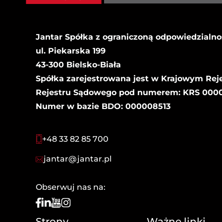
Jantar Spółka z ograniczoną odpowiedzialno
ul. Piekarska 199
43-300 Bielsko-Biała
Spółka zarejestrowana jest w Krajowym Rej
Rejestru Sądowego pod numerem: KRS 00000
Numer w bazie BDO: 000008513
+48 33 82 85 700
jantar@jantar.pl
Obserwuj nas na:
Strony
Ważne linki