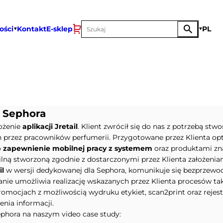
ości
Kontakt
E-sklep
PL
w Sephora
ożenie
aplikacji Jretail
. Klient zwrócił się do nas z potrzebą stw
 przez pracowników perfumerii. Przygotowane przez Klienta opt
o
zapewnienie mobilnej pracy z systemem
oraz produktami zna
ilną stworzoną zgodnie z dostarczonymi przez Klienta założeni
il
w wersji dedykowanej dla Sephora, komunikuje się bezprzewo
nie umożliwia realizację wskazanych przez Klienta procesów ta
mocjach z możliwością wydruku etykiet, scan2print oraz rejes
nia informacji.
Sephora na naszym video case study: