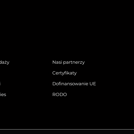
daży
Nasi partnerzy
Certyfikaty
i
Dofinansowanie UE
ies
RODO