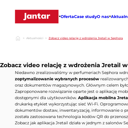
Przejdź
do
treści
Oferta
Case study
O nas
Aktualn
>
Aktualności
>
Zobacz video relację z wdrożenia Jretail w Sephora
Zobacz video relację z wdrożenia Jretail 
Niedawno zrealizowaliśmy w perfumeriach Sephora wdr
zoptymalizowanie wybranych procesów
realizowanych
oraz dokumentów magazynowych. Głównym celem był
Zaproponowane rozwiązanie oparte jest o aplikację mob
dostępnymi dla użytkowników.
Aplikacja mobilna Jreta
drukarką etykiet wykorzystując sieć Wi-Fi. Oprogramowa
dokumentów dostaw, inwentaryzację, informowanie o pro
została zastosowana technologia kodów QR do przenosze
Zobacz jak aplikacja Jretail działa w jednym z salonów 