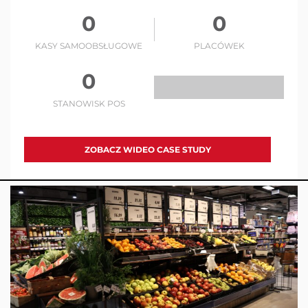
0
0
KASY SAMOOBSŁUGOWE
PLACÓWEK
0
STANOWISK POS
ZOBACZ WIDEO CASE STUDY