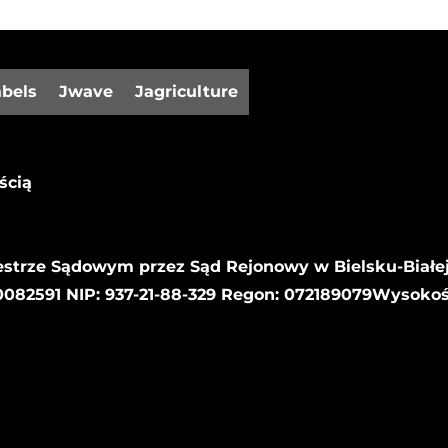
abels
Jwave
Jagriculture
ścią
estrze Sądowym przez Sąd Rejonowy w Bielsku-Białej
82591 NIP: 937-21-88-329 Regon: 072189079Wysoko