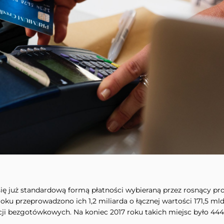
się już standardową formą płatności wybieraną przez rosnący pr
 roku przeprowadzono ich 1,2 miliarda o łącznej wartości 171,5 m
i bezgotówkowych. Na koniec 2017 roku takich miejsc było 444,9 