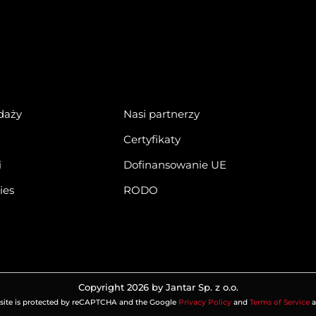
daży
Nasi partnerzy
Certyfikaty
i
Dofinansowanie UE
ies
RODO
Copyright 2026 by Jantar Sp. z o.o.
 site is protected by reCAPTCHA and the Google
Privacy Policy
and
Terms of Service
a