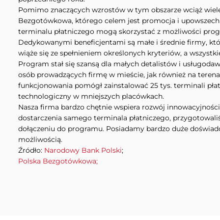
Pomimo znaczących wzrostów w tym obszarze wciąż wiele 
Bezgotówkowa, którego celem jest promocja i upowszechni
terminalu płatniczego mogą skorzystać z możliwości progr
Dedykowanymi beneficjentami są małe i średnie firmy, któ
wiąże się ze spełnieniem określonych kryteriów, a wszystki
Program stał się szansą dla małych detalistów i usługoda
osób prowadzących firmę w mieście, jak również na terena
funkcjonowania pomógł zainstalować 25 tys. terminali pła
technologiczny w mniejszych placówkach.
Nasza firma bardzo chętnie wspiera rozwój innowacyjnośc
dostarczenia samego terminala płatniczego, przygotowaliś
dołączeniu do programu. Posiadamy bardzo duże doświad
możliwością.
Źródło:
Narodowy Bank Polski
;
Polska Bezgotówkowa;