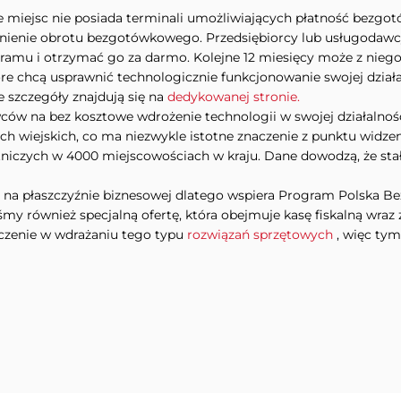
miejsc nie posiada terminali umożliwiających płatność bezgot
enie obrotu bezgotówkowego. Przedsiębiorcy lub usługodawcy 
amu i otrzymać go za darmo. Kolejne 12 miesięcy może z niego k
re chcą usprawnić technologicznie funkcjonowanie swojej działa
e szczegóły znajdują się na
dedykowanej stronie.
wców na bez kosztowe wdrożenie technologii w swojej działalnoś
ch wiejskich, co ma niezwykle istotne znaczenie z punktu widz
tniczych w 4000 miejscowościach w kraju. Dane dowodzą, że stał 
i na płaszczyźnie biznesowej dlatego wspiera Program Polska B
my również specjalną ofertę, która obejmuje kasę fiskalną wraz 
czenie w wdrażaniu tego typu
rozwiązań sprzętowych
, więc ty