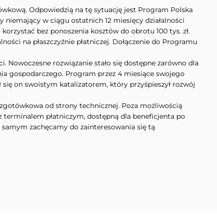
ówkową. Odpowiedzią na tę sytuację jest Program Polska
niemający w ciągu ostatnich 12 miesięcy działalności
orzystać bez ponoszenia kosztów do obrotu 100 tys. zł.
lności na płaszczyźnie płatniczej. Dołączenie do Programu
ci. Nowoczesne rozwiązanie stało się dostępne zarówno dla
enia gospodarczego. Program przez 4 miesiące swojego
się on swoistym katalizatorem, który przyśpieszył rozwój
ezgotówkowa od strony technicznej. Poza możliwością
z terminalem płatniczym, dostępną dla beneficjenta po
m samym zachęcamy do zainteresowania się tą