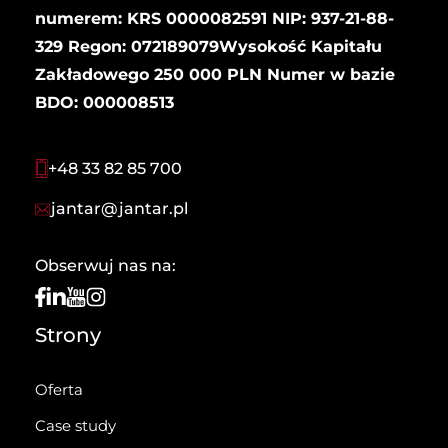
numerem: KRS 0000082591 NIP: 937-21-88-
329 Regon: 072189079Wysokość Kapitału
Zakładowego 250 000 PLN Numer w bazie
BDO: 000008513
+48 33 82 85 700
jantar@jantar.pl
Obserwuj nas na:
Strony
Oferta
Case study