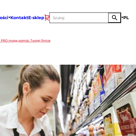
ości
Kontakt
E-sklep
PL
 i PRO mogą pomóc Twojej firmie