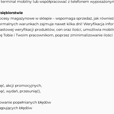
 o terminal mobilny lub współpracować z telefonem wyposażony
siębiorstwie
cesy magazynowe w sklepie – wspomaga sprzedaż, jak również
ormalnych warunkach zajmuje nawet kilka dni! Weryfikacja infor
towej weryfikacji produktów, cen oraz ilości, umożliwia mobil
acę Tobie i Twoim pracownikom, poprzez zminimalizowanie ilości 
ęć, akcji promocyjnych,
ć, wydań, przesunięć),
nowanie popełnianych błędów
tępujących błędów