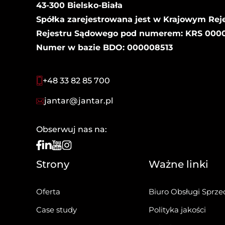
43-300 Bielsko-Biała
Spółka zarejestrowana jest w Krajowym Rej
Rejestru Sądowego pod numerem: KRS 00000
Numer w bazie BDO: 000008513
+48 33 82 85 700
jantar@jantar.pl
Obserwuj nas na:
Strony
Ważne linki
Oferta
Biuro Obsługi Sprze
Case study
Polityka jakości