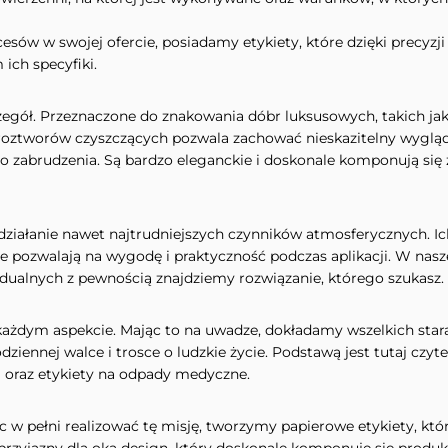
ów w swojej ofercie, posiadamy etykiety, które dzięki precyzji
ich specyfiki.
gół. Przeznaczone do znakowania dóbr luksusowych, takich jak: o
z roztworów czyszczących pozwala zachować nieskazitelny wygląd 
go zabrudzenia. Są bardzo eleganckie i doskonale komponują się
działanie nawet najtrudniejszych czynników atmosferycznych. Ic
 pozwalają na wygodę i praktyczność podczas aplikacji. W nasz
ualnych z pewnością znajdziemy rozwiązanie, którego szukasz.
żdym aspekcie. Mając to na uwadze, dokładamy wszelkich stara
dziennej walce i trosce o ludzkie życie. Podstawą jest tutaj cz
ki oraz etykiety na odpady medyczne.
 w pełni realizować tę misję, tworzymy papierowe etykiety, któ