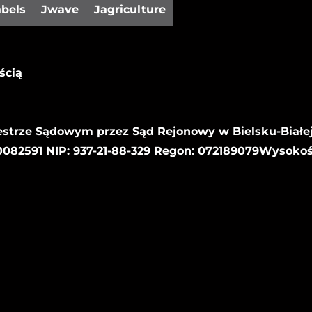
abels
Jwave
Jagriculture
ścią
estrze Sądowym przez Sąd Rejonowy w Bielsku-Białej
82591 NIP: 937-21-88-329 Regon: 072189079Wysoko