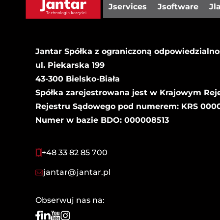
Jservices
Jsoftware
Jl
Jantar Spółka z ograniczoną odpowiedzialno
ul. Piekarska 199
43-300 Bielsko-Biała
Spółka zarejestrowana jest w Krajowym Rej
Rejestru Sądowego pod numerem: KRS 00000
Numer w bazie BDO: 000008513
+48 33 82 85 700
jantar@jantar.pl
Obserwuj nas na: