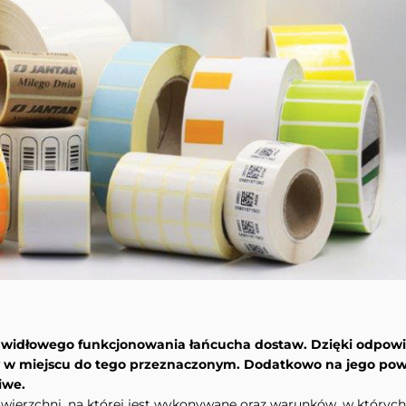
prawidłowego funkcjonowania łańcucha dostaw. Dzięki odpo
w miejscu do tego przeznaczonym. Dodatkowo na jego powie
iwe.
owierzchni, na której jest wykonywane oraz warunków, w któryc