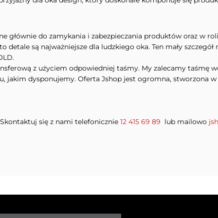
przyjazny dla oka design, który doskonale komponuje się prod
ane głównie do zamykania i zabezpieczania produktów oraz w rol
 detale są najważniejsze dla ludzkiego oka. Ten mały szczegó
OLD.
ransferową z użyciem odpowiedniej taśmy. My zalecamy taśmę 
tu, jakim dysponujemy. Oferta Jshop jest ogromna, stworzona w
Skontaktuj się z nami telefonicznie
12 415 69 89
lub mailowo
js