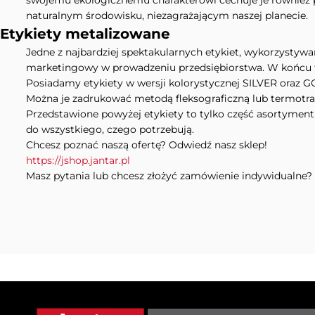
swojemu ekologicznemu charakterowi cechuje je również 
naturalnym środowisku, niezagrażającym naszej planecie.
Etykiety metalizowane
Jedne z najbardziej spektakularnych etykiet, wykorzystyw
marketingowy w prowadzeniu przedsiębiorstwa. W końcu to
Posiadamy etykiety w wersji kolorystycznej SILVER oraz G
Można je zadrukować metodą fleksograficzną lub termot
Przedstawione powyżej etykiety to tylko część asortymen
do wszystkiego, czego potrzebują.
Chcesz poznać naszą ofertę? Odwiedź nasz sklep!
https://jshop.jantar.pl
Masz pytania lub chcesz złożyć zamówienie indywidualne? 