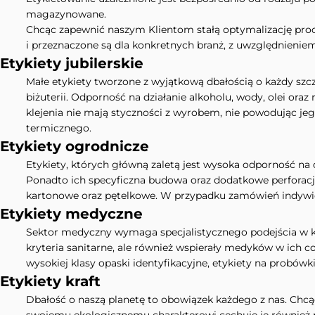
magazynowane.
Chcąc zapewnić naszym Klientom stałą optymalizację proces
i przeznaczone są dla konkretnych branż, z uwzględnieniem 
Etykiety jubilerskie
Małe etykiety tworzone z wyjątkową dbałością o każdy szcze
biżuterii. Odporność na działanie alkoholu, wody, olei ora
klejenia nie mają styczności z wyrobem, nie powodując je
termicznego.
Etykiety ogrodnicze
Etykiety, których główną zaletą jest wysoka odporność na 
Ponadto ich specyficzna budowa oraz dodatkowe perforacje
kartonowe oraz pętelkowe. W przypadku zamówień indywid
Etykiety medyczne
Sektor medyczny wymaga specjalistycznego podejścia w ka
kryteria sanitarne, ale również wspierały medyków w ich co
wysokiej klasy opaski identyfikacyjne, etykiety na probów
Etykiety kraft
Dbałość o naszą planetę to obowiązek każdego z nas. Chcąc