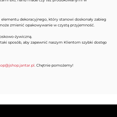
uktami bio, hand made czy też produkowanymi w
i elementu dekoracyjnego, który stanowi doskonały zabieg
ł może zmienić opakowywanie w czystą przyjemność.
woskowo-żywiczną.
 taki sposób, aby zapewnić naszym Klientom szybki dostęp
hop@jshop.jantar.pl
. Chętnie pomożemy!