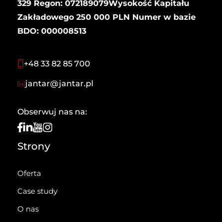
329 Regon: 072189079Wysokość Kapitału
Zakładowego 250 000 PLN Numer w bazie
BDO: 000008513
+48 33 82 85 700
jantar@jantar.pl
Obserwuj nas na:
Strony
Oferta
Case study
O nas