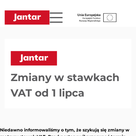
Przejdź
do
treści
Zmiany w stawkach
VAT od 1 lipca
Niedawno informowaliśmy o tym, że szykują się zmiany w