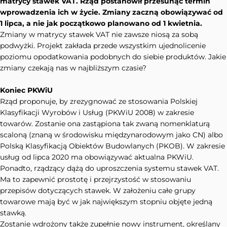
matrycy stawek VAT. Rząd postanowił przesunąć termin
wprowadzenia ich w życie. Zmiany zaczną obowiązywać od
1 lipca, a nie jak początkowo planowano od 1 kwietnia.
Zmiany w matrycy stawek VAT nie zawsze niosą za sobą
podwyżki. Projekt zakłada przede wszystkim ujednolicenie
poziomu opodatkowania podobnych do siebie produktów. Jakie
zmiany czekają nas w najbliższym czasie?
Koniec PKWiU
Rząd proponuje, by zrezygnować ze stosowania Polskiej
Klasyfikacji Wyrobów i Usług (PKWiU 2008) w zakresie
towarów. Zostanie ona zastąpiona tak zwaną nomenklaturą
scaloną (znaną w środowisku międzynarodowym jako CN) albo
Polską Klasyfikacją Obiektów Budowlanych (PKOB). W zakresie
usług od lipca 2020 ma obowiązywać aktualna PKWiU.
Ponadto, rządzący dążą do uproszczenia systemu stawek VAT.
Ma to zapewnić prostotę i przejrzystość w stosowaniu
przepisów dotyczących stawek. W założeniu całe grupy
towarowe mają być w jak największym stopniu objęte jedną
stawką.
Zostanie wdrożony także zupełnie nowy instrument, określany