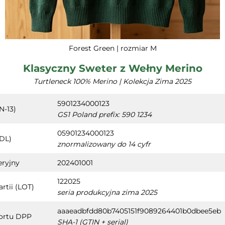
Forest Green | rozmiar M
Klasyczny Sweter z Wełny Merino
Turtleneck 100% Merino | Kolekcja Zima 2025
5901234000123
N-13)
GS1 Poland prefix: 590 1234
05901234000123
(DL)
znormalizowany do 14 cyfr
ryjny
202401001
122025
rtii (LOT)
seria produkcyjna zima 2025
aaaeadbfdd80b7405151f9089264401b0dbee5eb
ortu DPP
SHA-1 (GTIN + serial)